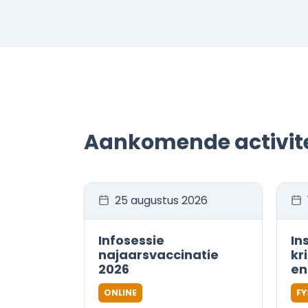
Aankomende activit
25 augustus 2026
Infosessie
In
najaarsvaccinatie
kr
2026
en
ONLINE
FY