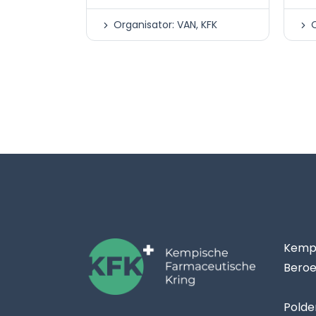
Organisator: VAN, KFK
O
Kempi
Beroe
Polde