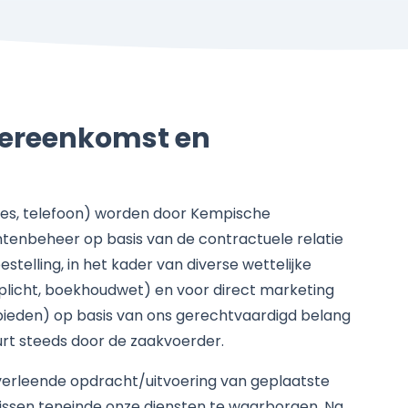
vereenkomst en
s, telefoon) worden door Kempische
ntenbeheer op basis van de contractuele relatie
telling, in het kader van diverse wettelijke
rplicht, boekhoudwet) en voor direct marketing
bieden) op basis van ons gerechtvaardigd belang
t steeds door de zaakvoerder.
verleende opdracht/uitvoering van geplaatste
wissen teneinde onze diensten te waarborgen. Na